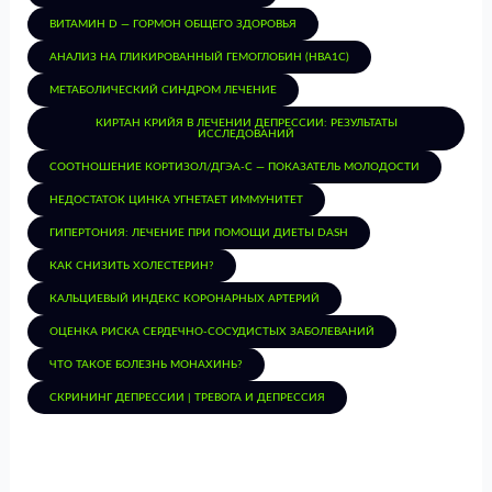
ВИТАМИН D — ГОРМОН ОБЩЕГО ЗДОРОВЬЯ
АНАЛИЗ НА ГЛИКИРОВАННЫЙ ГЕМОГЛОБИН (HBA1C)
МЕТАБОЛИЧЕСКИЙ СИНДРОМ ЛЕЧЕНИЕ
КИРТАН КРИЙЯ В ЛЕЧЕНИИ ДЕПРЕССИИ: РЕЗУЛЬТАТЫ
ИССЛЕДОВАНИЙ
СООТНОШЕНИЕ КОРТИЗОЛ/ДГЭА-С — ПОКАЗАТЕЛЬ МОЛОДОСТИ
НЕДОСТАТОК ЦИНКА УГНЕТАЕТ ИММУНИТЕТ
ГИПЕРТОНИЯ: ЛЕЧЕНИЕ ПРИ ПОМОЩИ ДИЕТЫ DASH
КАК СНИЗИТЬ ХОЛЕСТЕРИН?
КАЛЬЦИЕВЫЙ ИНДЕКС КОРОНАРНЫХ АРТЕРИЙ
ОЦЕНКА РИСКА СЕРДЕЧНО-СОСУДИСТЫХ ЗАБОЛЕВАНИЙ
ЧТО ТАКОЕ БОЛЕЗНЬ МОНАХИНЬ?
СКРИНИНГ ДЕПРЕССИИ | ТРЕВОГА И ДЕПРЕССИЯ