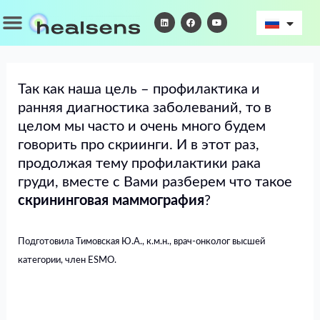
Перейти
Menu
L
F
Y
ИНСАЙТЫ БЛАГОПОЛУЧИЯ
i
a
o
к
n
c
u
k
e
t
содержимому
e
b
u
d
o
b
i
o
e
n
k
Так как наша цель – профилактика и
ранняя диагностика заболеваний, то в
целом мы часто и очень много будем
говорить про скриинги. И в этот раз,
продолжая тему профилактики рака
груди, вместе с Вами разберем что такое
скрининговая маммография
?
Подготовила Тимовская Ю.А., к.м.н., врач-онколог высшей
категории, член ESMO.