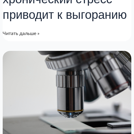
приводит к выгоранию
Читать дальше »
21
ключевой
биомаркер
от
Healsens
для
контроля
здоровья
и
долголетия