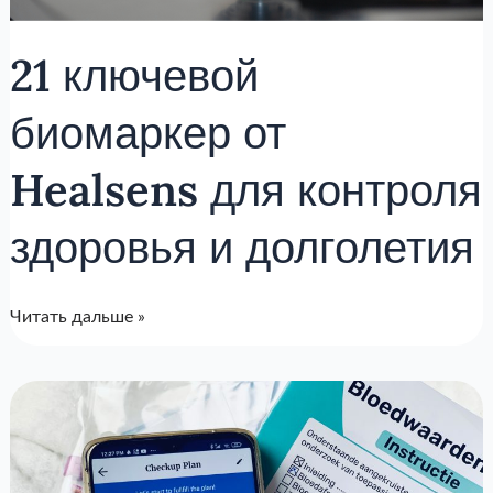
21 ключевой
биомаркер от
Healsens для контроля
здоровья и долголетия
Читать дальше »
Анализы
крови
в
Нидерландах