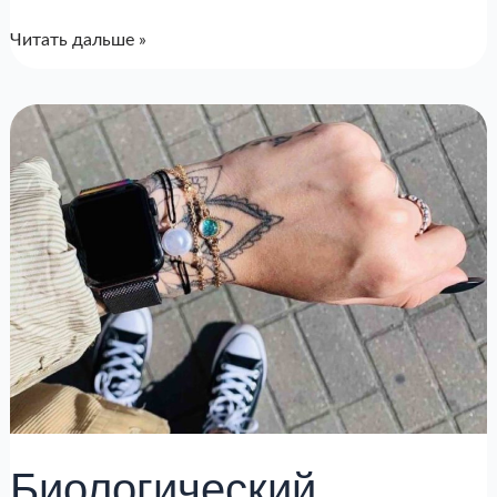
Читать дальше »
Биологический
Возраст
Levine’s
Dnam
Phenoage
Биологический