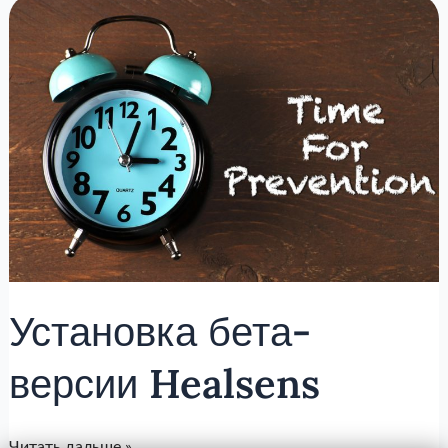
Установка
бета-
версии
Healsens
Установка бета-
версии Healsens
Читать дальше »