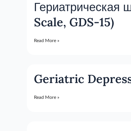
Гериатрическая ш
шкала
депрессии
Scale, GDS-15)
(Geriatric
Depression
Scale,
Read More »
GDS-
15)
Geriatric
Geriatric Depres
Depression
Scale:
Short
Read More »
Form
Шкала