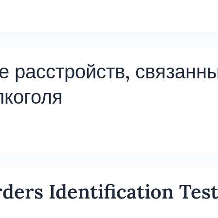
е расстройств, связанны
лкоголя
ders Identification Tes