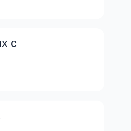
х с
t