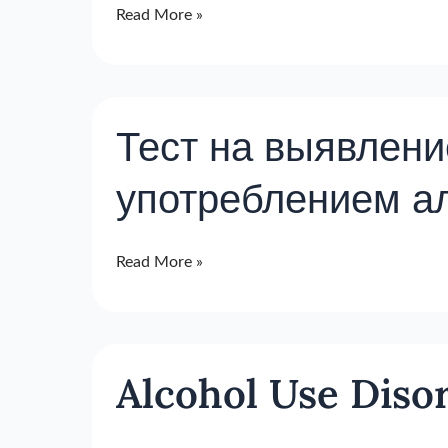
Read More »
nl
Тест
Тест на выявлени
на
выявление
употреблением а
расстройств,
связанных
с
Read More »
употреблением
алкоголя
Alcohol
Alcohol Use Disor
Use
Disorders
Identification