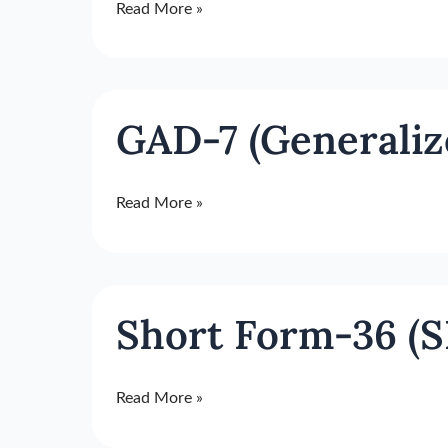
Read More »
Test
GAD-
GAD-7 (Generaliz
7
(Generalized
Anxiety
Read More »
Disorder
scale)
Short
Short Form-36 (S
Form-
36
(SF-
Read More »
36)
Оценка