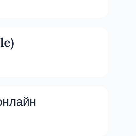
le)
онлайн