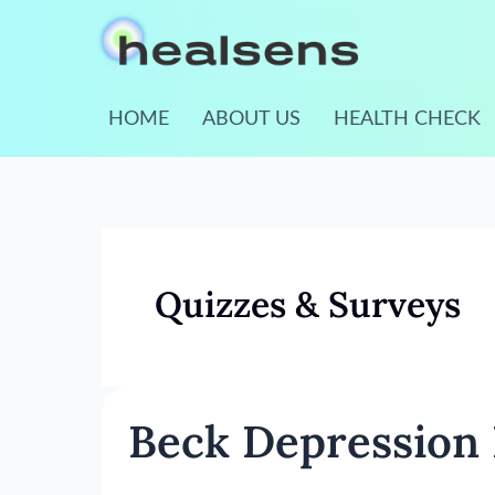
Skip
to
content
HOME
ABOUT US
HEALTH CHECK
Quizzes & Surveys
Beck
Beck Depression 
Depression
Inventory
(BDI)