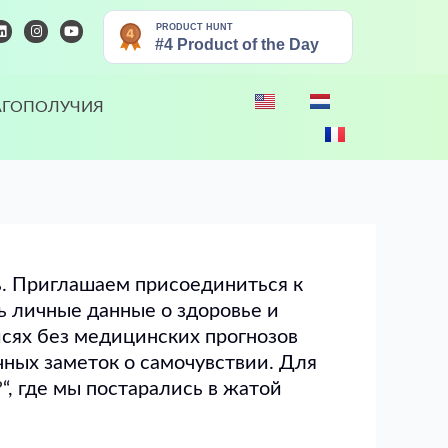
L
I
Y
i
n
o
n
s
u
k
t
t
e
a
u
d
g
b
i
r
e
АГОПОЛУЧИЯ
n
a
m
ь. Приглашаем присоединиться к
ь личные данные о здоровье и
сях без медицинских прогнозов
чных заметок о самочувствии. Для
?
“, где мы постарались в жатой