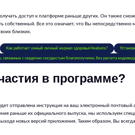
получать доступ к платформе раньше других. Он также смо
 собственный. Все это означает, что Вы непосредственно м
воих близких.
Как работает умный личный журнал здоровья Healsens?
Установ
 связанных с сердечно-сосудистым благополучием, без расчета индивид
участия в программе?
дет отправлена инструкция на ваш электронный почтовый а
ения раньше их официального выпуска, мы используем спец
выходе новых версий приложения. Таким образом, Вы всегда