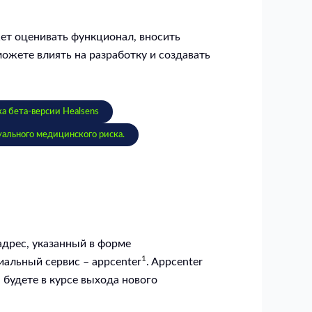
жет оценивать функционал, вносить
ожете влиять на разработку и создавать
ка бета-версии Healsens
уального медицинского риска.
дрес, указанный в форме
1
иальный сервис – appcenter
. Appcenter
 будете в курсе выхода нового