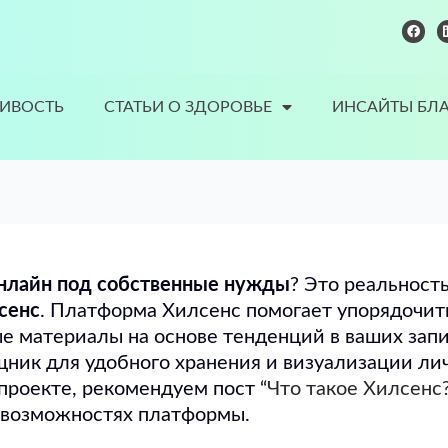
F
a
c
e
b
o
o
ИВОСТЬ
СТАТЬИ О ЗДОРОВЬЕ
ИНСАЙТЫ БЛ
k
онлайн под собственные нужды
? Это реальност
сенс
. Платформа Хилсенс помогает упорядочит
е материалы на основе тенденций в ваших запи
ник для удобного хранения и визуализации ли
 проекте, рекомендуем пост “
Что такое Хилсенс
и возможностях платформы.