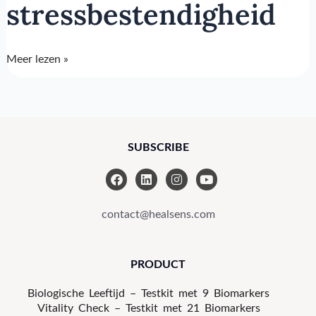
stressbestendigheid
Meer lezen »
SUBSCRIBE
F
L
I
Y
a
i
n
o
c
n
s
u
e
k
t
t
contact@healsens.com
b
e
a
u
o
d
g
b
o
i
r
e
k
n
a
PRODUCT
m
Biologische Leeftijd – Testkit met 9 Biomarkers
Vitality Check – Testkit met 21 Biomarkers