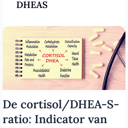
DHEAS
De
cortisol/DHEA-
S-
ratio:
Indicator
van
stressbestendigheid
De cortisol/DHEA-S-
ratio: Indicator van