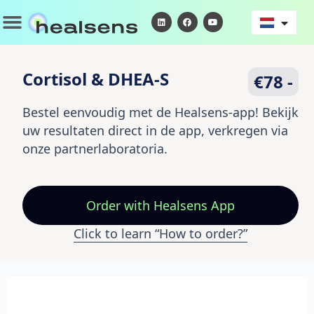
Ga
Menu
L
F
Y
i
a
o
naar
n
c
u
k
e
t
de
e
b
u
d
o
b
inhoud
i
o
e
Cortisol & DHEA-S
€78 -
n
k
Bestel eenvoudig met de Healsens-app! Bekijk
uw resultaten direct in de app, verkregen via
onze partnerlaboratoria.
Order
with Healsens App
Click to learn “How to order?”